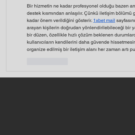
Bir hizmetin ne kadar profesyonel olduğu bazen ana
destek kısmından anlaşılır. Çünkü iletişim bölümü g
kadar önem verildiğini gösterir. 
1xbet mail
 sayfasın
arayan kişilerin doğrudan yönlendirilebileceği bir yap
bir düzen, özellikle hızlı çözüm beklenen durumlarda
kullanıcıların kendilerini daha güvende hissetmesine
organize edilmiş bir iletişim alanı her zaman artı pu
Like
Reply